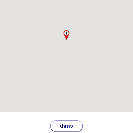
นำทาง