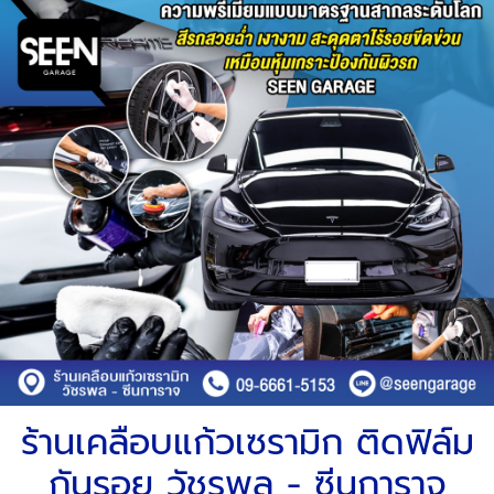
ร้านเคลือบแก้วเซรามิก ติดฟิล์ม
กันรอย วัชรพล - ซีนการาจ