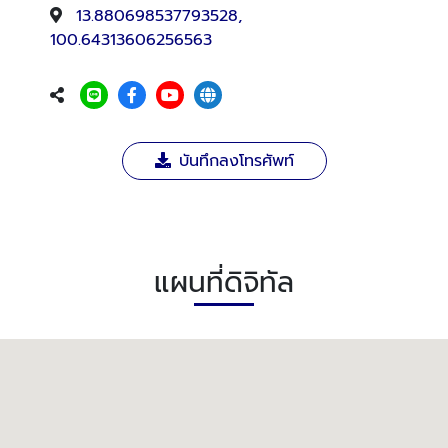
13.880698537793528,
100.64313606256563
บันทึกลงโทรศัพท์
แผนที่ดิจิทัล