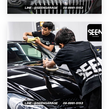
ติดฟิล์มใสกันรอยภายนอก