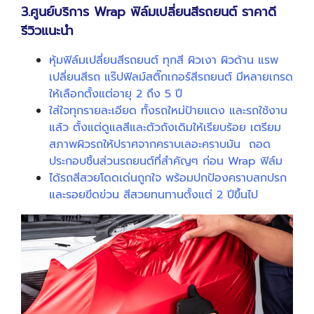
3.ศูนย์บริการ Wrap ฟิล์มเปลี่ยนสีรถยนต์ ราคาดี
รีวิวแนะนำ
หุ้มฟิล์มเปลี่ยนสีรถยนต์ ทุกสี ผิวเงา ผิวด้าน แรพ
เปลี่ยนสีรถ แร๊ปฟิลม์สติ๊กเกอร์สีรถยนต์ มีหลายเกรด
ให้เลือกตั้งแต่อายุ 2 ถึง 5 ปี
ใส่ใจทุกรายละเอียด ทั้งรถใหม่ป้ายแดง และรถใช้งาน
แล้ว ตั้งแต่ดูแลสีและตัวถังเดิมให้เรียบร้อย เตรียม
สภาพผิวรถให้ปราศจากคราบเลอะคราบมัน ถอด
ประกอบชิ้นส่วนรถยนต์ที่สำคัญๆ ก่อน Wrap ฟิล์ม
ได้รถสีสวยโดดเด่นถูกใจ พร้อมปกป้องคราบสกปรก
และรอยขีดข่วน สีสวยทนทานตั้งแต่ 2 ปีขึ้นไป